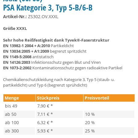
PSA Kategorie 3, Typ 5-B/6-B
Artikel-Nr.:
ZS302.OV.XXXL
Größe XXXL
Sehr hohe Reißfestigkeit dank Tyvek®-Faserstruktur
EN 13982-1
2004 + A:2010
Partikeldicht
EN 13034:2005 + A1:2009
begrenzt spritzdicht
EN 1149-5:2008
antistatisch
EN 14126:2003
Infektionsschutz gegen Blut und Viren
EN 1073-2:2002
Kontaminationsschutz gegen radioaktive Partikel
Chemikalienschutzkleidung nach Kategorie 3, Typ 5 (staub- u.
partikeldicht) und Typ 6 (begrenzt sprühdicht)
Menge
Stückpreis
Preisvorteil
bis
49
7,90 € *
ab
50
7,11 € *
10 %
ab
100
6,32 € *
20 %
ab
300
5,93 € *
25 %