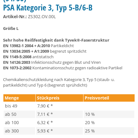
PSA Kategorie 3, Typ 5-B/6-B
Artikel-Nr.:
ZS302.OV.00L
Größe L
Sehr hohe Reißfestigkeit dank Tyvek®-Faserstruktur
EN 13982-1
2004 + A:2010
Partikeldicht
EN 13034:2005 + A1:2009
begrenzt spritzdicht
EN 1149-5:2008
antistatisch
EN 14126:2003
Infektionsschutz gegen Blut und Viren
EN 1073-2:2002
Kontaminationsschutz gegen radioaktive Partikel
Chemikalienschutzkleidung nach Kategorie 3, Typ 5 (staub- u.
partikeldicht) und Typ 6 (begrenzt sprühdicht)
Menge
Stückpreis
Preisvorteil
bis
49
7,90 € *
ab
50
7,11 € *
10 %
ab
100
6,32 € *
20 %
ab
300
5,93 € *
25 %