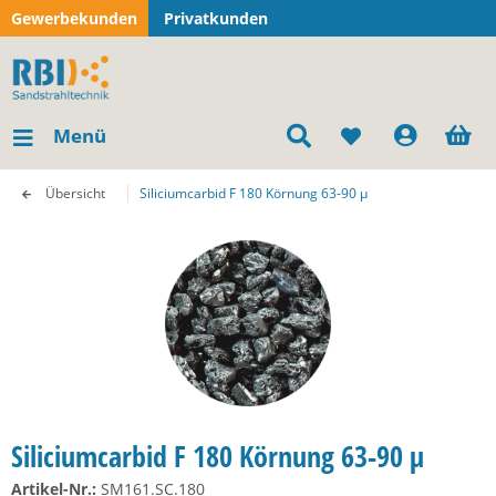
Gewerbekunden
Privatkunden
Menü
Übersicht
Siliciumcarbid F 180 Körnung 63-90 µ
Siliciumcarbid F 180 Körnung 63-90 µ
Artikel-Nr.:
SM161.SC.180