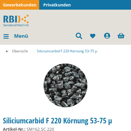
Gewerbekunden
Privatkunden
Menü
Übersicht
Siliciumcarbid F 220 Körnung 53-75 µ
Siliciumcarbid F 220 Körnung 53-75 µ
Artikel-Nr.:
SM162.SC.220