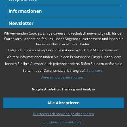
Informationen
Newsletter
Wir verwenden Cookies. Einige davon sind technisch notwendig (z.B. für den
Zahlungsarten
Mehr Informationen
Warenkorb), andere helfen uns, unser Angebot zu verbessern und Ihnen ein
besseres Nutzererlebnis zu bieten.
Folgende Cookies akzeptieren Sie mit einem Klick auf Alle akzeptieren.
Weitere Informationen finden Sie in den Privatsphäre-Einstellungen, dort
können Sie Ihre Auswahl auch jederzeit ändern. Rufen Sie dazu einfach die
Seite mit der Datenschutzerklärung auf.
Zu unseren
Datenschutzbestimmungen.
* Alle Preise verstehen sich zzgl. Mehrwertsteuer und
Versandkosten
,
Google Analytics:
Tracking und Analyse
falls nicht anders beschrieben
Unsere Angebote richten sich ausschließlich an Unternehmer gemäß
§14
Alle Akzeptieren
BGB
. Wir schließen keine Verträge mit Verbrauchern gemäß
§13 BGB
.
Nur technisch notwendige akzeptieren
Zahlarten
Kontakt
Versandkosten
Datenschutz
AGB
Individuelle Einstellungen
Impressum