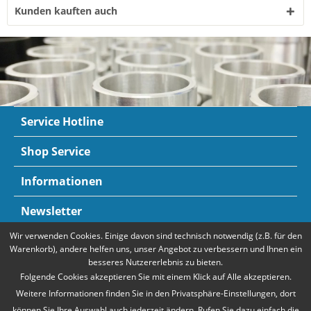
Kunden kauften auch
Service Hotline
Shop Service
Informationen
Newsletter
Wir verwenden Cookies. Einige davon sind technisch notwendig (z.B. für den
Zahlungsarten
Mehr Informationen
Warenkorb), andere helfen uns, unser Angebot zu verbessern und Ihnen ein
besseres Nutzererlebnis zu bieten.
Folgende Cookies akzeptieren Sie mit einem Klick auf Alle akzeptieren.
Weitere Informationen finden Sie in den Privatsphäre-Einstellungen, dort
können Sie Ihre Auswahl auch jederzeit ändern. Rufen Sie dazu einfach die