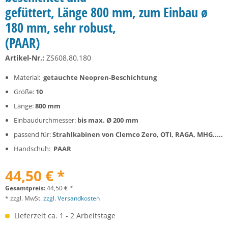
gefüttert, Länge 800 mm, zum Einbau ø
180 mm, sehr robust,
(PAAR)
Artikel-Nr.:
ZS608.80.180
Material:
getauchte Neopren-Beschichtung
Größe:
10
Länge:
800 mm
Einbaudurchmesser:
bis max.
Ø 200 mm
passend für:
Strahlkabinen von Clemco Zero, OTI, RAGA, MHG.....
Handschuh:
PAAR
44,50 € *
Gesamtpreis:
44,50
€
*
* zzgl. MwSt.
zzgl. Versandkosten
Lieferzeit ca. 1 - 2 Arbeitstage