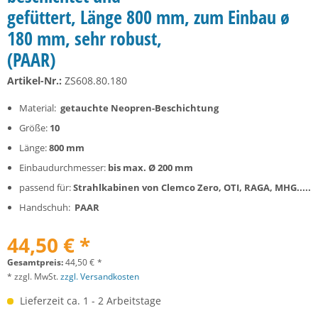
gefüttert, Länge 800 mm, zum Einbau ø
180 mm, sehr robust,
(PAAR)
Artikel-Nr.:
ZS608.80.180
Material:
getauchte Neopren-Beschichtung
Größe:
10
Länge:
800 mm
Einbaudurchmesser:
bis max.
Ø 200 mm
passend für:
Strahlkabinen von Clemco Zero, OTI, RAGA, MHG.....
Handschuh:
PAAR
44,50 € *
Gesamtpreis:
44,50
€
*
* zzgl. MwSt.
zzgl. Versandkosten
Lieferzeit ca. 1 - 2 Arbeitstage